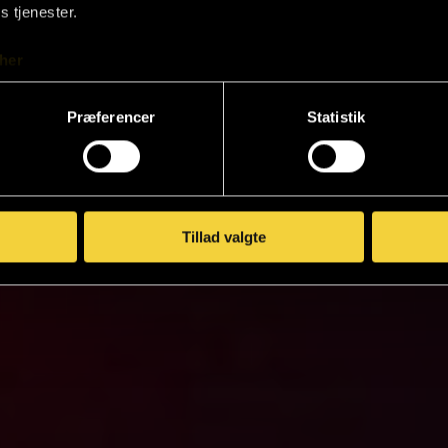
s tjenester.
her
Præferencer
Statistik
Tillad valgte