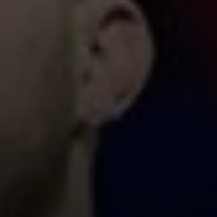
NAVN*
FIRMA
EMAIL*
TELEFON*
BUDGET*
DATO