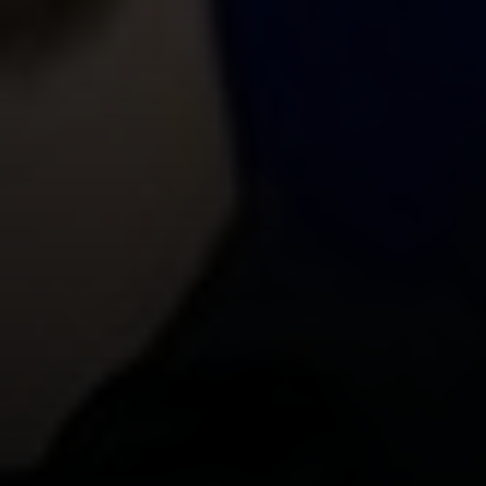
FORVENTET ANTAL DELTAGERE*
BESKED*
SPAM BESKYTTELSE
URL:
SEND FORESPØRGSEL