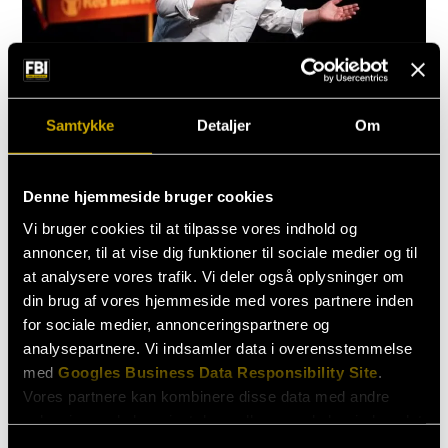
Henvendelser
Booking
Samtykke
Detaljer
Om
booking@fbi.dk
Andre henvendelser
Denne hjemmeside bruger cookies
Janne Egelund Schmidt
Vi bruger cookies til at tilpasse vores indhold og
annoncer, til at vise dig funktioner til sociale medier og til
jes@fbi.dk
at analysere vores trafik. Vi deler også oplysninger om
din brug af vores hjemmeside med vores partnere inden
for sociale medier, annonceringspartnere og
analysepartnere. Vi indsamler data i overensstemmelse
med
Googles Business Data Responsibility Site
.
Vores partnere kan kombinere disse data med andre
Se flere af vores komikere
oplysninger, du har givet dem, eller som de har indsamlet
fra din brug af deres tjenester.