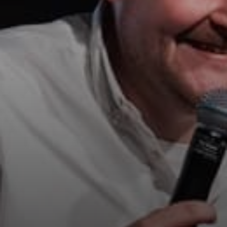
EMAIL*
TELEFON*
BUDGET*
DATO
FORVENTET ANTAL DELTAGERE*
BESKED*