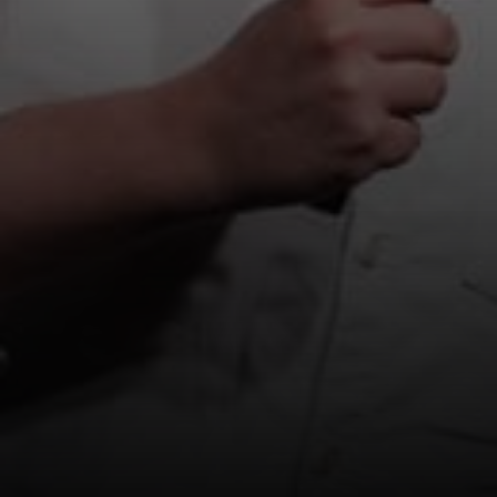
SPAM BESKYTTELSE
URL:
SEND FORESPØRGSEL
Priser gælder for ca. 30 minutters comedy underholdning for op
til 300 personer ved et lukket arrangement (ikke offentligt
annonceret). Ved et offentligt arrangement og/eller et
arrangement med over 300 gæster indhentes pris.Priser er excl.
moms af FBI-provision, evt. transporttillæg (Fyn kr. 1.500, Jylland
kr. 2.000), samt mikrofonanlæg passende til lokalet.