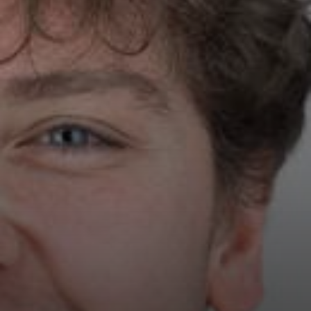
EMAIL*
TELEFON*
BUDGET*
DATO
FORVENTET ANTAL DELTAGERE*
BESKED*