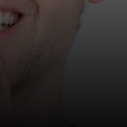
SPAM BESKYTTELSE
URL:
SEND FORESPØRGSEL
Priser gælder for ca. 30 minutters comedy underholdning for op
til 300 personer ved et lukket arrangement (ikke offentligt
annonceret). Ved et offentligt arrangement og/eller et
arrangement med over 300 gæster indhentes pris.Priser er excl.
moms af FBI-provision, evt. transporttillæg (Fyn kr. 1.500, Jylland
kr. 2.000), samt mikrofonanlæg passende til lokalet.