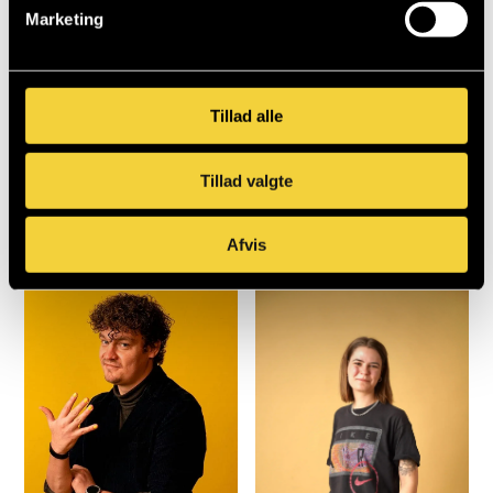
Marketing
Se flere af vores komikere
Tillad alle
Tillad valgte
Afvis
Henriette Thuesen
Simon Tang