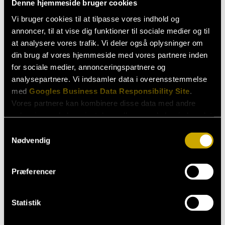
Denne hjemmeside bruger cookies
Vi bruger cookies til at tilpasse vores indhold og
annoncer, til at vise dig funktioner til sociale medier og til
at analysere vores trafik. Vi deler også oplysninger om
din brug af vores hjemmeside med vores partnere inden
Henvendelser
for sociale medier, annonceringspartnere og
analysepartnere. Vi indsamler data i overensstemmelse
Booking
med
Googles Business Data Responsibility Site
.
Vores partnere kan kombinere disse data med andre
booking@fbi.dk
oplysninger, du har givet dem, eller som de har indsamlet
Andre henvendelser
fra din brug af deres tjenester.
Samtykkevalg
Nødvendig
Janne Egelund Schmidt
Se Cookie & Privatlivspolitik
her
jes@fbi.dk
Præferencer
Statistik