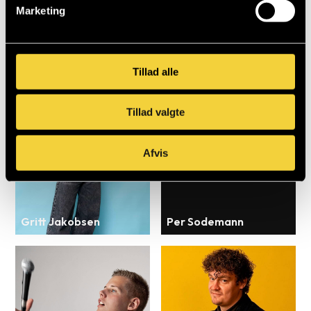
Marketing
Se flere af vores komikere
Tillad alle
Tillad valgte
Afvis
Gritt Jakobsen
Per Sodemann