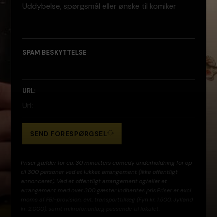
SPAM BESKYTTELSE
URL:
SEND FORESPØRGSEL
Priser gælder for ca. 30 minutters comedy underholdning for op
til 300 personer ved et lukket arrangement (ikke offentligt
annonceret). Ved et offentligt arrangement og/eller et
arrangement med over 300 gæster indhentes pris.Priser er excl.
moms af FBI-provision, evt. transporttillæg (Fyn kr. 1.500, Jylland
kr. 2.000), samt mikrofonanlæg passende til lokalet.