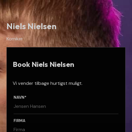
Spring til hovedindhold
Spring til sidefod
Niels Nielsen
Komiker
Book Niels Nielsen
Vi vender tilbage hurtigst muligt.
NAVN*
FIRMA