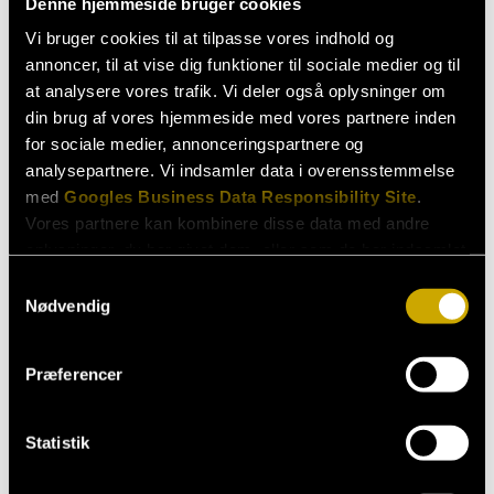
Denne hjemmeside bruger cookies
Vi bruger cookies til at tilpasse vores indhold og
annoncer, til at vise dig funktioner til sociale medier og til
at analysere vores trafik. Vi deler også oplysninger om
din brug af vores hjemmeside med vores partnere inden
Henvendelser
for sociale medier, annonceringspartnere og
analysepartnere. Vi indsamler data i overensstemmelse
Booking
med
Googles Business Data Responsibility Site
.
booking@fbi.dk
Vores partnere kan kombinere disse data med andre
oplysninger, du har givet dem, eller som de har indsamlet
Andre henvendelser
fra din brug af deres tjenester.
Samtykkevalg
Nødvendig
Janne Egelund Schmidt
Se Cookie & Privatlivspolitik
her
jes@fbi.dk
Præferencer
Statistik