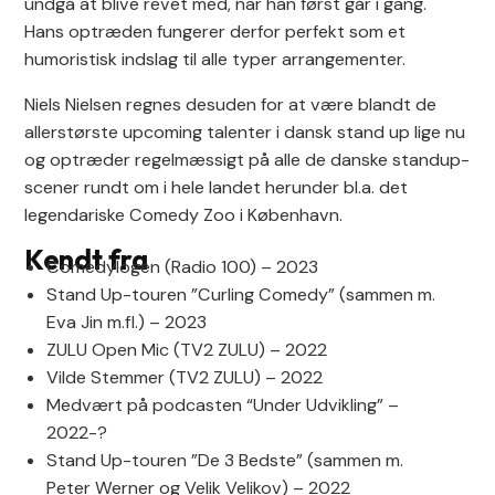
undgå at blive revet med, når han først går i gang.
Hans optræden fungerer derfor perfekt som et
humoristisk indslag til alle typer arrangementer.
Niels Nielsen regnes desuden for at være blandt de
allerstørste upcoming talenter i dansk stand up lige nu
og optræder regelmæssigt på alle de danske standup-
scener rundt om i hele landet herunder bl.a. det
legendariske Comedy Zoo i København.
Kendt fra
Comedylogen (Radio 100) – 2023
Stand Up-touren ”Curling Comedy” (sammen m.
Eva Jin m.fl.) – 2023
ZULU Open Mic (TV2 ZULU) – 2022
Vilde Stemmer (TV2 ZULU) – 2022
Medvært på podcasten “Under Udvikling” –
2022-?
Stand Up-touren ”De 3 Bedste” (sammen m.
Peter Werner og Velik Velikov) – 2022