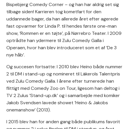
Bispebjerg Comedy Corner – og han har aldrig set sig
tilbage siden! Karrieren tog kometfart for den
uddannede bager, da han allerede året efter agerede
fast opvarmer for Linda P. til hendes første one-man
show, ’Rommen er en tøjte’, på Nørrebro Teater. I 2009
optrådte han ydermere til Zulu Comedy Galla i
Operaen, hvor han blev introduceret som et af ’De 3
nye håb’.
Og succesen fortsatte: I 2010 blev Heino både nummer
2 til DM i stand-up og nomineret til Läkerols Talentpris
ved Zulu Comedy Galla. I årene efter turnerede han
flittigt med Comedy Zoo on Tour, ligesom han deltog i
TV 2 Zulus ’Stand-up.dk’ og i samarbejde med komiker
Jakob Svendsen lavede showet ’Heino & Jakobs
onemanshow’ (2013).
I 2015 blev han for anden gang både publikums favorit
og nummer 2 i selve finalen til DM i standup, og året