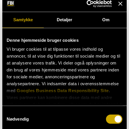
Samtykke
Detaljer
Om
Denne hjemmeside bruger cookies
Vi bruger cookies til at tilpasse vores indhold og
annoncer, til at vise dig funktioner til sociale medier og til
at analysere vores trafik. Vi deler også oplysninger om
din brug af vores hjemmeside med vores partnere inden
for sociale medier, annonceringspartnere og
analysepartnere. Vi indsamler data i overensstemmelse
med
Googles Business Data Responsibility Site
.
Vores partnere kan kombinere disse data med andre
oplysninger, du har givet dem, eller som de har indsamlet
fra din brug af deres tjenester.
Samtykkevalg
Henvendelser
Nødvendig
Booking
Se Cookie & Privatlivspolitik
her