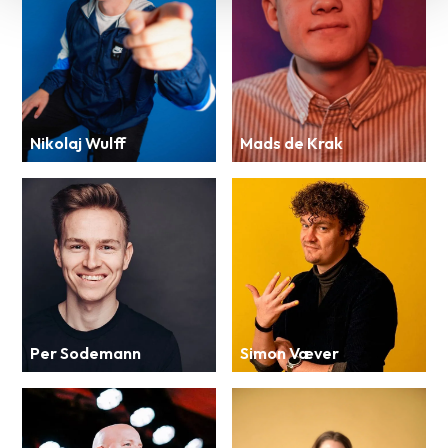
Nikolaj Wulff
Mads de Krak
Per Sodemann
Simon Væver