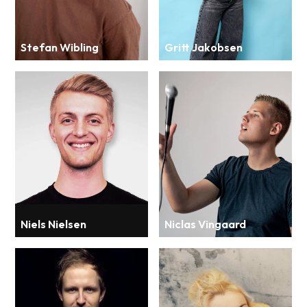
Stefan Wibling
Gritt Jakobsen
Niels Nielsen
Niclas Vingaard