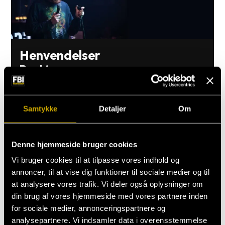
Henvendelser
Booking
booking@fbi.dk
Andre henvendelser
Samtykke
Detaljer
Om
Janne Egelund Schmidt
Denne hjemmeside bruger cookies
jes@fbi.dk
Vi bruger cookies til at tilpasse vores indhold og
annoncer, til at vise dig funktioner til sociale medier og til
at analysere vores trafik. Vi deler også oplysninger om
din brug af vores hjemmeside med vores partnere inden
for sociale medier, annonceringspartnere og
analysepartnere. Vi indsamler data i overensstemmelse