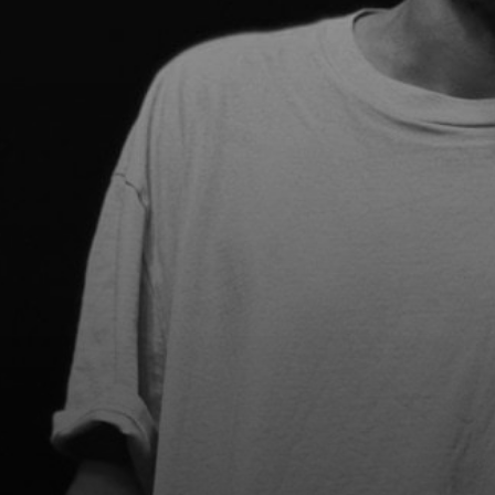
EMAIL*
TELEFON*
BUDGET*
DATO
FORVENTET ANTAL DELTAGERE*
BESKED*