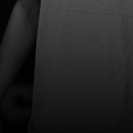
SPAM BESKYTTELSE
URL:
SEND FORESPØRGSEL
Priser gælder for ca. 30 minutters comedy underholdning for op
til 300 personer ved et lukket arrangement (ikke offentligt
annonceret). Ved et offentligt arrangement og/eller et
arrangement med over 300 gæster indhentes pris.Priser er excl.
moms af FBI-provision, evt. transporttillæg (Fyn kr. 1.500, Jylland
kr. 2.000), samt mikrofonanlæg passende til lokalet.