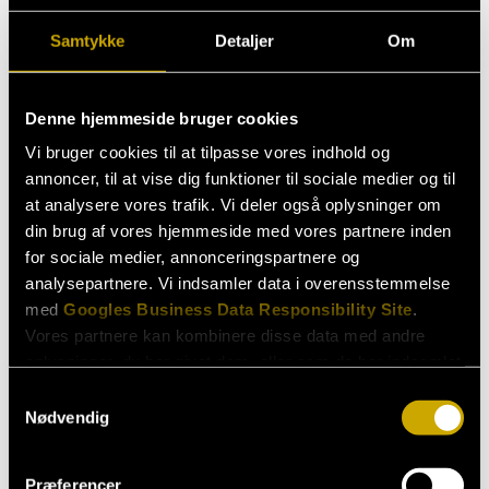
I 2017 kvalificerede Jacob Taarnhøj sig til finalen i ’DM i
Samtykke
Detaljer
Om
stand-up’ med et fantastisk sæt, hvor han fortæller
om det danske sprogs ulogiske opbygning – i og med
Denne hjemmeside bruger cookies
at det kun lyder korrekt, når det er stavet forkert. Han
fortsatte sin optræden rundt om i landet – blandt
Vi bruger cookies til at tilpasse vores indhold og
andre sammen med veteraner som Brian Mørk, Lasse
annoncer, til at vise dig funktioner til sociale medier og til
Rimmer, Thomas Hartmann og Jesper Juhl – og ved
at analysere vores trafik. Vi deler også oplysninger om
årets slutning blev han tildelt Talentprisen ved ’Zulu
din brug af vores hjemmeside med vores partnere inden
for sociale medier, annonceringspartnere og
Comedy Galla’.
analysepartnere. Vi indsamler data i overensstemmelse
I foråret 2018 kunne Jacob Taarnhøj blandt andet
med
Googles Business Data Responsibility Site
.
opleves på ’Comedy Zoo on Tour’ med Dan Andersen
Vores partnere kan kombinere disse data med andre
og Mikkel Rask
oplysninger, du har givet dem, eller som de har indsamlet
fra din brug af deres tjenester.
Samtykkevalg
Nødvendig
Se Cookie & Privatlivspolitik
her
Præferencer