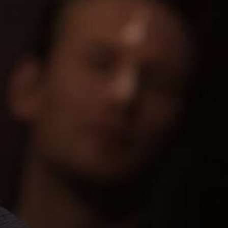
EMAIL*
TELEFON*
BUDGET*
DATO
FORVENTET ANTAL DELTAGERE*
BESKED*