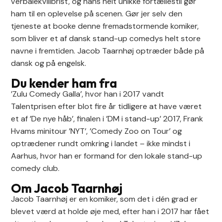
verbalekvilibrist, og hans helt unikke fortællestil gør
ham til en oplevelse på scenen. Gør jer selv den
tjeneste at booke denne fremadstormende komiker,
som bliver et af dansk stand-up comedys helt store
navne i fremtiden. Jacob Taarnhøj optræder både på
dansk og på engelsk.
Du kender ham fra
’Zulu Comedy Galla’, hvor han i 2017 vandt
Talentprisen efter blot fire år tidligere at have været
et af ’De nye håb’, finalen i ’DM i stand-up’ 2017, Frank
Hvams minitour ’NYT’, ’Comedy Zoo on Tour’ og
optrædener rundt omkring i landet – ikke mindst i
Aarhus, hvor han er formand for den lokale stand-up
comedy club.
Om Jacob Taarnhøj
Jacob Taarnhøj er en komiker, som det i dén grad er
blevet værd at holde øje med, efter han i 2017 har fået