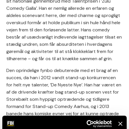
sit nationale gennembrud med Talentprisen i ’Zulu
Comedy Galla’. Han er nemlig allerede en erfaren og
aldeles scenevant herre, der med charme og sprogligt
overskud formår at holde publikum i sin hule hånd hele
vejen frem til den forløsende latter. Hans comedy
består af usædvanligt indlevende iagttagelser tilsat en
stædig undren, som får absurditeten i hverdagens
gøremål og aktiviteter til at stå klokkeklart frem for
tilhørerne – og får os til at knække sammen af grin.
Den oprindelige fynbo debuterede med et brag af en
succes, da han i 2012 vandt stand-up konkurrencen
for helt nye talenter, ’De Nyeste Nye’. Han har været en
af de drivende kræfter bag stand-up scenen vest for
Storebælt som hyppigt optrædende og tidligere
formand for Stand-up Comedy Aarhus, og i 2013
banede hans komiske evner vej for at kunne optræde
som et af ’De nye håb’ ved ’Zulu Comedy Galla’ og på
Frank Hvams mini-tour ’NYT’.