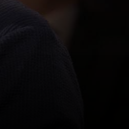
SPAM BESKYTTELSE
URL:
SEND FORESPØRGSEL
Priser gælder for ca. 30 minutters comedy underholdning for op
til 300 personer ved et lukket arrangement (ikke offentligt
annonceret). Ved et offentligt arrangement og/eller et
arrangement med over 300 gæster indhentes pris.Priser er excl.
moms af FBI-provision, evt. transporttillæg (Fyn kr. 1.500, Jylland
kr. 2.000), samt mikrofonanlæg passende til lokalet.