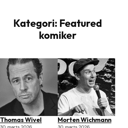
Spring til hovedindhold
Spring til sidefod
Kategori:
Featured
komiker
Thomas Wivel
Morten Wichmann
30. marts 2026
30. marts 2026