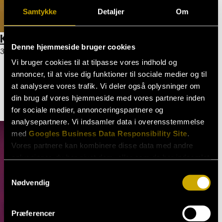
Samtykke
Detaljer
Om
Kaspar Herbst
Denne hjemmeside bruger cookies
30. marts 2026
Vi bruger cookies til at tilpasse vores indhold og
annoncer, til at vise dig funktioner til sociale medier og til
at analysere vores trafik. Vi deler også oplysninger om
Olav Dybro
din brug af vores hjemmeside med vores partnere inden
Lundsgaard
for sociale medier, annonceringspartnere og
30. marts 2026
analysepartnere. Vi indsamler data i overensstemmelse
med
Googles Business Data Responsibility Site
.
Vores partnere kan kombinere disse data med andre
oplysninger, du har givet dem, eller som de har indsamlet
fra din brug af deres tjenester.
Samtykkevalg
Nødvendig
Se Cookie & Privatlivspolitik
her
Præferencer